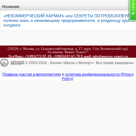
Название
«НЕКОММЕРЧЕСКИЙ КАРМАН» или СЕКРЕТЫ ПОТРЕБКООПЕРАЦИИ,
полезно знать и начинающему предпринимателю, и владельцу крупно
холдинга
129226, г. Москва, ул. Сельскохозяйственная, д. 17, корп. 5 (м. Ботанический сад).
Гостиница "Бизнес-Турист".
Тел/Факс: +7(495)772-97-19, +7(903)247-67-79 E-mail: info@moscow-expert.ru
© 2003-2026 - Бизнес Школа «Эксперт». Все права защищены.
Правила участия в мероприятиях
и
политика конфиденциальности (Privacy
Policy)
.