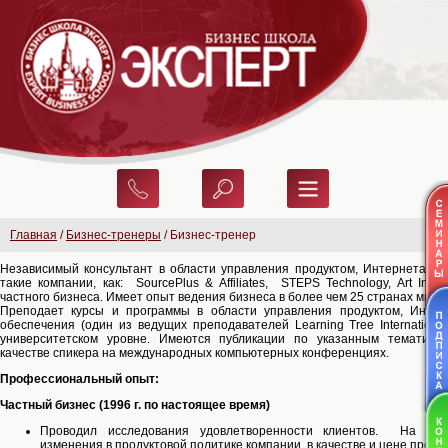
Главная
/
Бизнес-тренеры
/ Бизнес-тренер
Независимый консультант в области управления продуктом, Интернета и I
такие компании, как: SourcePlus & Affiliates, STEPS Technology, Art Instit
частного бизнеса. Имеет опыт ведения бизнеса в более чем 25 странах мира.
Преподает курсы и программы в области управления продуктом, Интер
обеспечения (один из ведущих преподавателей Learning Tree Internationa
университетском уровне. Имеются публикации по указанным тематикам
качестве спикера на международных компьютерных конференциях.
Профессиональный опыт:
Частный бизнес (1996 г. по настоящее время)
Проводил исследования удовлетворенности клиентов. На осно
изменения в продуктовой политике компании, в качестве и цене проду