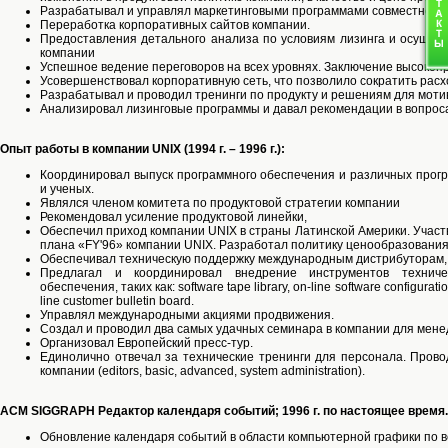
Разрабатывал и управлял маркетинговыми программами совместно со
Переработка корпоративных сайтов компании.
Предоставления детального анализа по условиям лизинга и осущес
компании
Успешное ведение переговоров на всех уровнях. Заключение высоко
Усовершенствовал корпоративную сеть, что позволило сократить рас
Разрабатывал и проводил тренинги по продукту и решениям для моти
Анализировал лизинговые программы и давал рекомендации в вопроса
Опыт работы в компании UNIX (1994 г. – 1996 г.):
Координировал выпуск программного обеспечения и различных про
и ученых.
Являлся членом комитета по продуктовой стратегии компании
Рекомендовал усиление продуктовой линейки,
Обеспечил приход компании UNIX в страны Латинской Америки. Участв
плана «FY'96» компании UNIX. Разработал политику ценообразовани
Обеспечивал техническую поддержку международным дистрибуторам,
Предлагал и координировал внедрение инструментов техниче
обеспечения, таких как: software tape library, on-line software configuratio
line customer bulletin board.
Управлял международными акциями продвижения.
Создал и проводил два самых удачных семинара в компании для мен
Организовал Европейский пресс-тур.
Единолично отвечал за технические тренинги для персонала. Прово
компании (editors, basic, advanced, system administration).
ACM SIGGRAPH Редактор календаря событий; 1996 г. по настоящее время.
Обновление календаря событий в области компьютерной графики по в