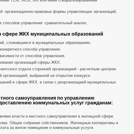
вление ТСЖ, ЖСК, ЖК или иным специализированным
й: организационно-правовые формы управляющих организаций,
х способов управления: сравнительный анализ.
в сфере ЖКХ муниципальных образований
ий, сложившиеся в муниципальных образованиях.
конкретного способа управления.
висимости от способов управления.
рования организаций сферы ЖКХ.
ентского отдела сторонней организацией - расчетным центром.
 организацией, выбранной на открытом конкурсе.
ошений в сфере ЖКХ, в связи с реорганизацией муниципальных
стного самоуправления по управлению
доставлению коммунальных услуг гражданам:
внями власти и местного самоуправления в жилищной сфере.
ома. Общее собрание собственников. Жилищные кооперативы и
Плата за жилое помещение и коммунальные услуги.