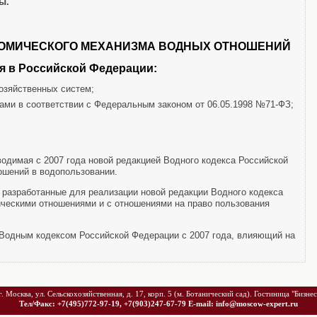
ы.
НОМИЧЕСКОГО МЕХАНИЗМА ВОДНЫХ ОТНОШЕНИЙ
я в Российской Федерации:
озяйственных систем;
ами в соответствии с Федеральным законом от 06.05.1998 №71-ФЗ;
одимая с 2007 года новой редакцией Водного кодекса Российской
ошений в водопользовании.
 разработанные для реализации новой редакции Водного кодекса
ическими отношениями и с отношениями на право пользования
Водным кодексом Российской Федерации с 2007 года, влияющий на
. Москва, ул. Сельскохозяйственная, д. 17, корп. 5 (м. Ботанический сад). Гостиница "Бизне
Тел/Факс: +7(495)772-97-19, +7(903)247-67-79 E-mail: info@moscow-expert.ru