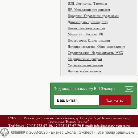
ВЭД. Логистика. Таможня
HR. Управление персоналом
Продажи. Управление продажами
Директор по производству
Право. Законодательство
Маркетинг. Реклама. PR
Переговоры. Коммуникации
Делопроизводство. Офис-менеджмент
Строительство. Недвижимость. ЖКХ
Медицинским центрам
Управленческие навыки
Личная эффективность
Подписка на рассылку БШ Эксперт
129226, г. Москва, ул. Сельскохозяйственная, д. 17, корп. 5 (м. Ботанический сад).
Гостиница "Бизнес-Турист".
Тел/Факс: +7(495)772-97-19, +7(903)247-67-79 E-mail: info@moscow-expert.ru
© 2003-2026 - Бизнес Школа «Эксперт». Все права защищены.